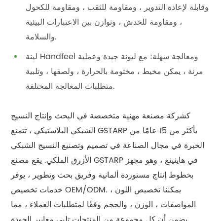
وقابلة لإعادة التدوير ، ومقاومة للثقب ، ومقاومة للكحول
، ومقاومة للخدش ، وتوازن بين الاعتبارات البيئية
والسلامة.
لينة Handfeel ومعالجة سهلة: مع ليونة جيدة وعملية
مرنة ، يمكن مخيط ، مختومة بالحرارة ، ولصقها ، وتلبية
متطلبات المعالجة المختلفة.
كشركة مصنعة مهنية متخصصة في البحث وإنتاج النسيج
الشبكي البلاستيكي ، تتمتع GSTARP بأكثر من 15 عامًا من
الخبرة في مجال الصناعة في تصميم وتصنيع النسيج الشبكي
الأزرق الملكي. يقع مصنع GSTARP في هاينينغ ، وهو مجهز
بخطوط إنتاج مستوردة ألمانية وفريق بحث وتطوير ، يوفر
خدمات تخصيص OEM/ODM. يمكننا تخصيص اللون ،
المواصفات ، الوزن ، والحجم وفقًا لمتطلبات العملاء ، مما
يضمن أن كل مجموعة من المنتجات تلبي معايير الجودة