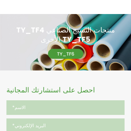
TY_TF4 منتجات النسيج الصناعي
الأخرى TY_TF5
TY_TF6
احصل على استشارتك المجانية