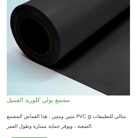
مشمع بولي كلوريد الفينيل
متين ومتين ، هذا القماش المشمع PVC g مثالي للتطبيقات
الصعبة ، ويوفر حماية ممتازة وطول العمر.