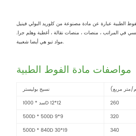
ط الطبية عبارة عن مادة مصنوعة من كلوريد البولي فينيل (PVC) ، تتمتع بمرونة ومرونة جيدة ، قوة عالية ومتانة ، لا تتأثر
سي في المراتب ، منصات ، منصات نقالة ، أغطية وهلم جرا.
مواد تبو هي أيضا شعبية.
مواصفات مادة الفوط الطبية
/متر مربع)
نسيج بوليستر
260
سد * 1000D 12*12
500D * 500D 9*9
320
500D * 840D 30*19
340