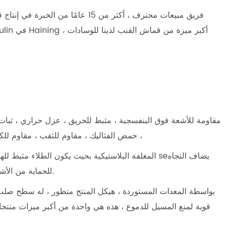
مقاومة للأشعة فوق البنفسجية ، مثبط للحريق ، عزل حراري ، ثبات
حمض الفثاليك ، مقاوم للثقب ، مقاوم للكحول ، قوة تمزق فائقة ، بارد ساخن 40-70 درجة مئوية ،
للحماية من الأشعة تحت البنفسجية ، ولديه عزل جيد ضد مصادر الحرارة.
قوية لمنع المسيل للدموع ، هذه هي واحدة من أكبر ميزات منتجاتن