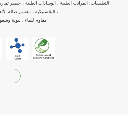
التطبيقات: المراتب الطبية ، الوسادات الطبية ، حصير تمارين
البلاستيكية ، مقسم صالة الألعاب الرياضية ، كيس اللكم ، مشمع ، نفق لعب الكلاب ،
Feartures: مقاوم للماء ، ليون
3