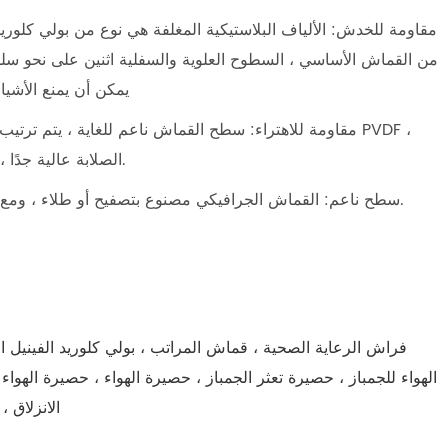
مقاومة للخدش: الألياف البلاستيكية المغلفة هي نوع من بولي كلوري
من القماش الأساسي ، السطوح العلوية والسفلية اثنين على نحو س
يمكن أن يمنع الأشي
مقاومة للاهتراء: سطح القماش ناعم للغاية ، يتم ترتيب الط
الصلابة عالية جدًا ، مقاومة جميع أنواع البلى ، لذلك هو جدا مقاومة للاهتراء.
سطح ناعم: القماش الجرافيكي مصنوع بتصفيح أو طلاء ، ومع المعالجة الخاصة على السطح ، يكون السطح سلسًا جدًا.
فراش الرعاية الصحية ، قماش المراتب ، بولي كلوريد الفينيل 
الهواء للجمباز ، حصيرة تعثر الجمباز ، حصيرة الهواء ، حصيرة الهواء
الانزلاق 