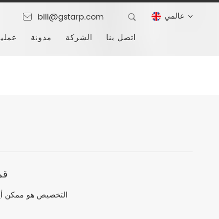
عالمي
bill@gstarp.com
اتصل بنا
الشركة
مدونة
عملية
قم
وايت: 240gsm ، 280gsm ، 300sm ، 350sm التخصيص هو مم