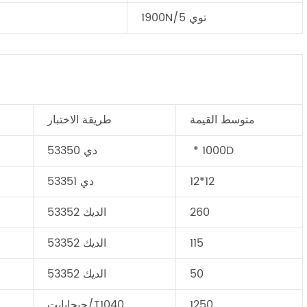
1900N/5 توي
متوسط القيمة
طريقة الاختبار
‬ * 1000D
دي 53350
12*12
دي 53351
260
الديك 53352
115
الديك 53352
50
الديك 53352
1250
جيجابايت/T1040