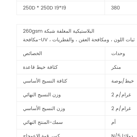
250D * 250D 19*19
380
260gsm البلاستيكية المغلفة شبكة
مكافحة-UV ، ثبات اللون ، ومكافحة العفن ، والفطريات
وحدات
الخصائص
منكر
كثافة خيط قاعدة
خيط/بوصة
كثافة النسيج الأساسي
غرام/م 2
وزن النسيج النهائي
غرام/م 2
وزن النسيج الأساسي
أم
سمك-المنتج النهائي
N/5 دولارًا
كسر قوة الاعوجاج