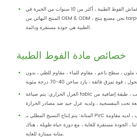
فريق مبيعات محترف ، أكثر من 15 عامًا من الخبرة في إنتاج قماش الفوط الطبية ، أكثر من 10 سنوات من الخبرة في
المنتج النهائي من OEM & ODM ، نحن مصنع ينتج tarpulin في Haining ، أكبر ميزة من قماش القنب لدينا للوسادات
الطبية هي جودة مستقرة ودائمة.
خصائص مادة الفوط الطبية
 ملون ، سطح ناعم ، مقاوم للماء ، مقاوم للطي ، بدون
العزل الحراري: يتم صياغة fabic المغلفة البلاستيكية بحيث يكون الطلاء مثبط للهب ، طبقة إضافية من seيضاف النجاه
المتانة: يتم إنتاج النسيج المطلي بـ PVC بواسطة المعدات المستوردة ، هيكل المنتج متطور ، له سطح صلب ، لديه مقاومة
ا ، الجودة مستقرة للغاية ، مع دورة حياة طويلة ، هناك
متانة ممتازة للغاية.