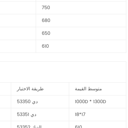
750
680
650
610
متوسط القيمة
طريقة الاختبار
1000D * 1300D
دي 53350
18*17
دي 53351
610
الديك 53352