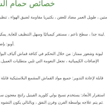
خصائص حمام السباح
متين ، طويل العمر مضاد للعفن ، بكتيريا مقاومة لضيق الهواء ، تنظي
سهلة التنظيف: fabrici لينة جدا ، سطح ناعم ، مستقر كيميائيًا وسهل التنظيف للغاية. يمكن تنظيفها بالماء الدافئ أو البارد.
أوبو: بإضافة إضافات كيميائية ، يمكننا أن نجعلها غير شفافة تمامًا.
ليونة وشعور ممتاز: من خلال التحكم في كثافة قماش ألياف البول
الإضافات الكيميائية ، نجعل النعومة التي تلبي متطلبات العميل
قابلة لإعادة التدوير: جميع مواد القماش المشمع البلاستيكية قابلة
استقرار الأبعاد: يستخدم نسيج بولي كلوريد الفينيل راتنج معجون 
ثم يتم علاجه بواسطة الفرن وفرن النفق ، وبالتالي يكون التشوه صغيرًا جدًا ، تشوه العرض من من من من من أقل تقدير.