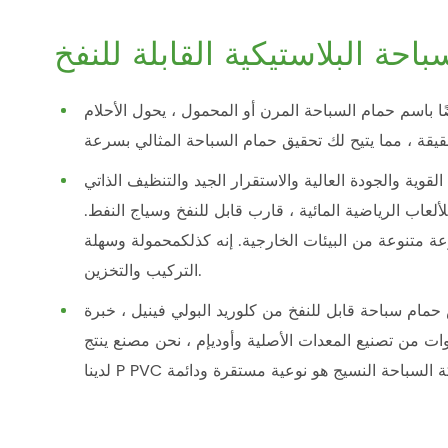
احة البلاستيكية القابلة للنفخ
ًا باسم حمام السباحة المرن أو المحمول ، يحول الأحلام
لقوية والجودة العالية والاستقرار الجيد والتنظيف الذاتي
عاب الرياضية المائية ، قارب قابل للنفخ وسياج النفط.
وعة متنوعة من البيئات الخارجية. إنه كذلكمحمولة وسهلة
التركيب والتخزين.
لخبرة في إنتاج قماش حمام سباحة قابل للنفخ من كلوريد البولي فينيل ، خبرة
ئي لأكثر من 10 سنوات من تصنيع المعدات الأصلية وأوديإم ، نحن مصنع ينتج tarpulin in in Haining ، أكبر ميزة