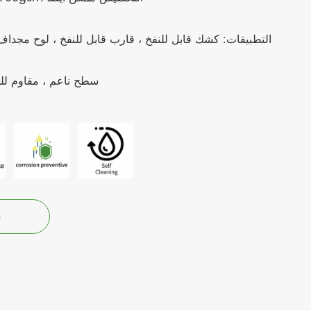
التطبيقات: كشك قابل للنفخ ، قارب قابل للنفخ ، لوح مجداف 
Feartures: سطح ناعم ، مق
3