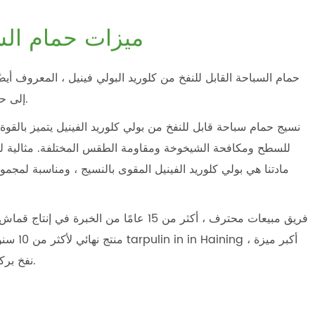
ميزات حمام السب
حمام السباحة القابل للنفخ من كلوريد البولي فينيل ، المعروف أيض
إلى حقيقة ، مما يتيح لك تحقيق حمام السباحة المثالي بسرعة.
نسيج حمام سباحة قابل للنفخ من بولي كلوريد الفينيل يتميز بالقوة ا
للسطح ومكافحة الشيخوخة ومقاومة الطقس المختلفة. مثالية للأل
مادتنا هي بولي كلوريد الفينيل المقوى بالنسيج ، ومناسبة لمجم
فريق مبيعات محترف ، أكثر من 15 عامًا من ا
منتج نها
لدينا P PVC نفخ بركة السباحة النسيج هو نوعية مستقرة ودائمة.