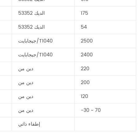
175
الديك 53352
54
الديك 53352
2500
جيجابايت/T1040
2400
جيجابايت/T1040
220
دين من
200
دين من
120
دين من
-30 ~ 70
دين من
إطفاء ذاتي