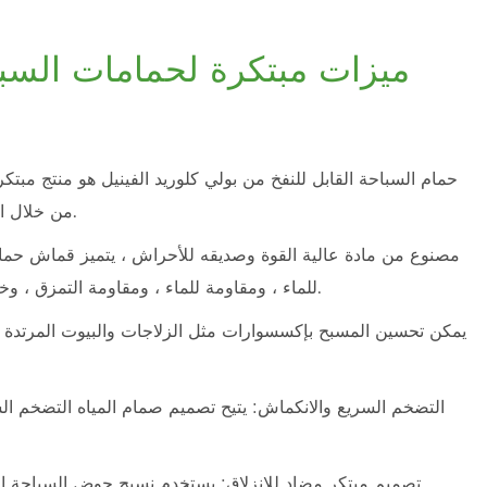
ميزات مبتكرة لحمامات السباحة
حمام السباحة القابل للنفخ من بولي كلوريد الفينيل هو منتج م
من خلال العديد من التصميمات الإبداعية ، يوفر تجربة مريحة وآمنة.
مصنوع من مادة عالية القوة وصديقه للأحراش ، يتميز قماش حمام ا
للماء ، ومقاومة للماء ، ومقاومة التمزق ، وخواص مقاومة للشيخوخة. أنها خفيفة الوزن وسهلة الحمل.
يمكن تحسين المسبح بإكسسوارات مثل الزلاجات والبيوت المرتدة ،
التضخم السريع والانكماش: يتيح تصميم صمام المياه التضخم الس
تصميم مبتكر مضاد للانزلاق: يستخدم نسيج حوض السباحة القاب