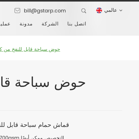
عالمي
bill@gstarp.com
اتصل بنا
الشركة
مدونة
عملية
حوض سباحة قابل للنفخ من كلو
حوض سباحة قابل
قماش حمام سباحة قابل للنف
وايت: 610gsm ، 600gsm ، 650gsm ، 680sm ، 700gsm التخصيص ممكن أيضًا