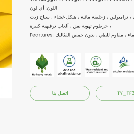
اللون: أي لون
، ترامبولين ، زحليقة مائية ، هيكل غشاء ، سياج زيت
، خرطوم تهوية نفق ، ألعاب ترفيهية كبيرة
اوم للماء ، مقاوم للطي ، بدون حمض الفثاليك
TY_TF
اتصل بنا