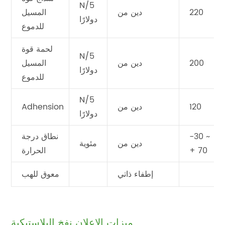
N/5
220
دين من
المسيل
دولارًا
للدموع
لحمة قوة
N/5
200
دين من
المسيل
دولارًا
للدموع
N/5
120
دين من
Adhension
دولارًا
-30 ~
نطاق درجة
دين من
مئوية
+ 70
الحرارة
إطفاء ذاتي
معوق للهب
ميزات الإعلان نفخ البلاستيكية