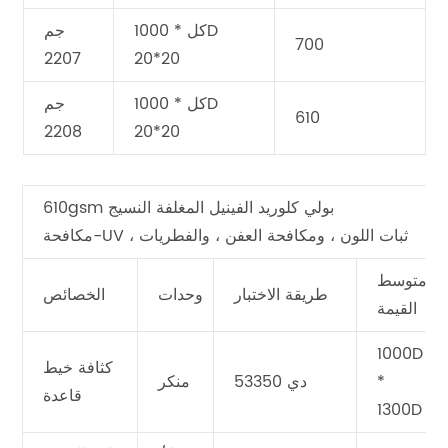
كل * 1000D
جم
700
2207
20*20
كل * 1000D
جم
610
2208
20*20
610gsm بولي كلوريد الفينيل المغلفة النسيج
مكافحة-UV ، ثبات اللون ، ومكافحة العفن ، والفطريات
متوسط
طريقة الاختبار
وحدات
الخصائص
القيمة
1000D
كثافة خيط
*
دي 53350
منكر
قاعدة
1300D