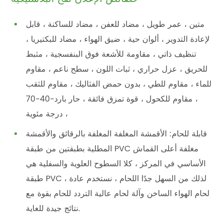
متين ، عمر طويل ، مضاد للعفن ، مضاد للساكنة ، قابل
لإعادة التدوير ، ألوان حية ، ضيق الهواء ، مضاد للبكتيريا ،
تنظيف ذاتي ، مقاومة للأشعة فوق البنفسجية ، مثبط
للحريق ، عزل حراري ، ثبات اللون ، سطح ناعم ، مقاوم
للماء ، مقاوم للطي ، بدون حمض الفثاليك ، مقاوم للثقب
، مقاوم للكحول ، قوة تمزق فائقة ، حار بارد-40-70
درجة مئوية ،
قابلة للحام: الأقمشة المغلفة المغلفة بالرقائق والأقمشة
المطلية بطبقتين من طبقة PVC مغلفة أعلى القماش
الأساسي في المركز ، كلا السطوح العلوية والسفلية هي
طبقة PVC ، لذلك من السهل جدًا اللحام ، نستخدم عادة
لحام الهواء الساخن وآلة لحام عالية التردد للحام بقوة مع
نتائج جيدة للغاية.