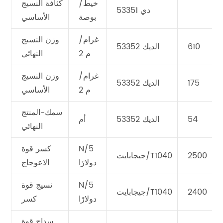
خيط/
كثافة النسيج
دي 53351
بوصة
الأساسي
غرام/
وزن النسيج
610
الديك 53352
م 2
النهائي
غرام/
وزن النسيج
175
الديك 53352
م 2
الأساسي
سمك-المنتج
54
الديك 53352
أم
النهائي
N/5
كسر قوة
2500
جيجابايت/T1040
دولارًا
الاعوجاج
N/5
نسيج قوة
2400
جيجابايت/T1040
دولارًا
كسر
سداج قوة