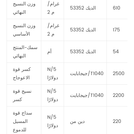
غرام/
وزن النسيج
610
الديك 53352
م 2
النهائي
غرام/
وزن النسيج
175
الديك 53352
م 2
الأساسي
سمك-المنتج
54
الديك 53352
أم
النهائي
N/5
كسر قوة
2500
جيجابايت/T1040
دولارًا
الاعوجاج
N/5
نسيج قوة
2200
جيجابايت/T1040
دولارًا
كسر
سداج قوة
N/5
220
دين من
المسيل
دولارًا
للدموع