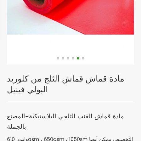
مادة قماش قماش الثلج من كلوريد
البولي فينيل
مادة قماش القنب الثلجي البلاستيكية-المصنع
بالجملة
وايت: 610gsm ، 650gsm ، 1050sm التخصيص ممكن أيضا