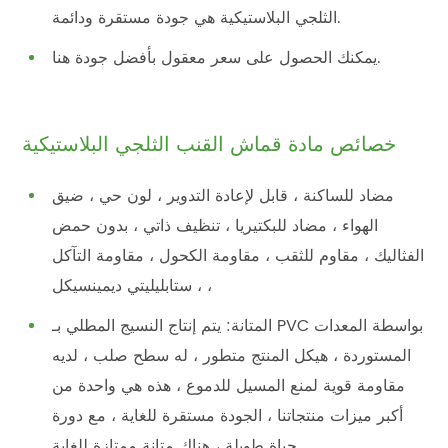
الثلجي البلاستيكية هي جودة مستقرة ودائمة.
يمكنك الحصول على سعر معقول بأفضل جودة هنا.
خصائص مادة قماش القنب الثلجي البلاستيكية
مضاد للساكنة ، قابل لإعادة التدوير ، لون حي ، ضيق
الهواء ، مضاد للبكتيريا ، تنظيف ذاتي ، بدون حمض
الفثاليك ، مقاوم للثقب ، مقاومة الكحول ، مقاومة التآكل
، ستابليليتي ديمينسيكل ،
المتانة: يتم إنتاج النسيج المطلي بـ PVC بواسطة المعدات
المستوردة ، هيكل المنتج متطور ، له سطح صلب ، لديه
مقاومة قوية لمنع المسيل للدموع ، هذه هي واحدة من
أكبر ميزات منتجاتنا ، الجودة مستقرة للغاية ، مع دورة
حياة طويلة ، هناك متانة ممتازة للغاية.