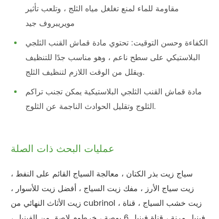
مقاومة للماء لمنع تغلغل مياه الثلج ، وتلعب تأثير
مويريبروف جيد
الكفاءة وحسن التوقيت: تحتوي مادة قماش القنب الثلجي
البلاستيكي على سطح ناعم ، وهو مناسب جدًا للتنظيف
ويقلل من الوقت اللازم لتنظيف الثلج.
مادة قماش القنب الثلجي البلاستيكية يمكن تجنب تراكم
الثلوج وتقليل الحوادث الناجمة عن الثلوج.
عمليات البحث ذات الصلة
سياج زيت بذر الكتان ، معالجة السياج القائم على النفط ،
زيت سياج الأرز ، مفك زيت السياج ، أفضل زيت للأسوار ،
زيت الأثاث النهائي من cubrinol ، زيت خشب السياج ، قناة
فينيل مرنة ، قناة فينيل 6 بوصة ، خرطوم لاصق من الفينيل ،