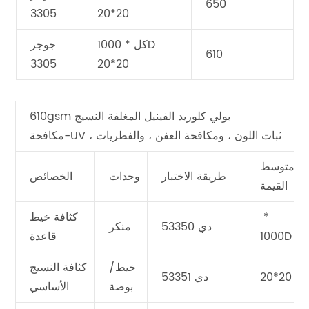
650
3305
20*20
كل * 1000D
جوجر
610
3305
20*20
610gsm بولي كلوريد الفينيل المغلفة النسيج
مكافحة-UV ، ثبات اللون ، ومكافحة العفن ، والفطريات
متوسط
طريقة الاختبار
وحدات
الخصائص
القيمة
‬ *
كثافة خيط
دي 53350
منكر
1000D
قاعدة
خيط/
كثافة النسيج
20*20
دي 53351
بوصة
الأساسي