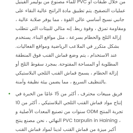
للماء مصنوع من بوليمر الفينيل PVC من خلال طبقات أو
عمليات التصفيح. يتم تطبيق مادة الراتنج عالية النقاء على
جانبي نسيج أساسي عالي القوة ، مما يوفر صلابة عالية ،
ومقاومة تمزق ، وقوة ربط. إنه مثالي للبيئات التي تتطلب
إزالة الثلج والحطام بسرعة ، مثل مواقع البناء. يستخدم
بشكل متكرر في الملاعب الرياضية ومواقع الفعاليات.
عند الاستخدام ، يتم وضع قماش القنب فوق المنطقة
المطلوبة أو المساحة المفتوحة. بمجرد سقوط الثلج أو
إزالة الحطام ، يسمح قماش القنب الثلجي البلاستيكي
بالتنظيف السريع ، مما يضمن بيئة نظيفة وآمنة.
فريق مبيعات محترف ، أكثر من 15 عامًا من الخبرة في
إنتاج مواد قماش القنب الثلجي البلاستيكي ، أكثر من 10
سنوات من تصنيع المعدات الأصلية و ODM تجربة المنتج
النهائي ، نحن مصنع ينتج PVC tarpulin in Haining ،
أكبر ميزة من قماش القنب لدينا لمواد قماش القنب