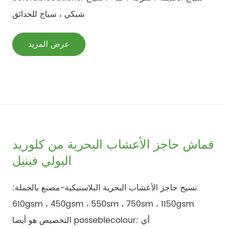
شبكي ، سياج للحدائق
عرض المزيد
قماش حاجز الأعشاب البحرية من كلوريد
البولي فينيل
نسيج حاجز الأعشاب البحرية البلاستيكية-مصنع بالجملة:
610gsm ، 450gsm ، 550sm ، 750sm ، 1150gsm
التخصيص هو أيضا posseblecolour: أي