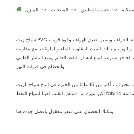
تيكية
حسب التطبيق
المنتجات
المنزل
سياج زيت PVC يُسمى أيضًا أنابيب حاجز يتم إنتاجها بواسطة بولي كلوريد الفينيل عالي القوة من خلال عملية التصفيح ، والقاعدة الوسطى مطلية بالغراء ، وتتميز بضيق الهواء ، وقوة قوية ،
نهر ، ونباتات المياه المقاومة للماء والملوثات. مع مقاومة
الحاجز بسرعة لمنع انتشار النفط العائم ومنع انتشار الطمي
والحطام في قنوات النهر.
فريق مبيعات محترف ، أكثر من 15 عامًا من الخبرة في إنتاج سياج الزيت fabiric ، أكثر من 10 سنوات خبرة المنتج النهائي OEM & ODM ، نحن مصنع ينتج pvc tarpulin in in Haining ،
يمكنك الحصول على سعر معقول بأفضل جودة هنا.