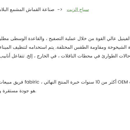
سياج الزيت
صناعة القماش المشمع البلاس
 الشيخوخة ومقاومة الطقس المختلفة. يتم استخدامه لتنظيف الميناء وال
الات الطوارئ في محطات الناقلات ، في الخارج ، إلخ. تتفاعل أنابيب 
أكبر ميزة من قماش القنب لدينا لسياج النفط fabiric هو جودة مستقرة ودائمة.