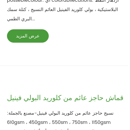
posseblecolour: أي colorabilecations: ازدهار النفط
البلاستيكية ، بولي كلوريد الفينيل العائم النسيج ، كتلة سمك
البري الطمي...
عرض المزيد
قماش حاجز عائم من كلوريد البولي فينيل
نسيج حاجز عائم من كلوريد البولي فينيل-مصنع بالجملة:
610gsm ، 450gsm ، 550sm ، 750sm ، 1150gsm