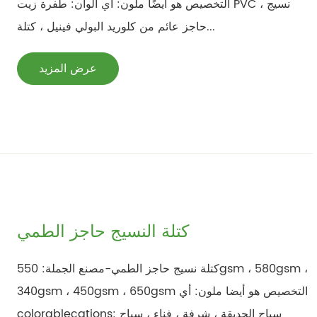
التخصيص هو أيضًا ملون: أي ألوان: طفرة زيت PVC ، نسيج
حاجز عائم من كلوريد البولي فينيل ، كتلة...
عرض المزيد
كتلة النسيج حاجز الطمي
كتلة نسيج حاجز الطمي-مصنع الجملة: 550gsm ، 580gsm ،
340gsm ، 450gsm ، 650gsm التخصيص هو أيضا ملون: أي
colorablecations: سياج الحديقة ، شرفة ، فناء ، سياج