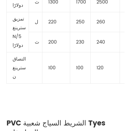
31
2500
1700
1300
ث
دولارًا
تمزيق
2
260
250
220
ل
سترينغ
N/5
2
240
230
200
ث
دولارًا
التصاق
12
120
100
100
سترينغ
ن
PVC الشريط السياج شعبية Tyes