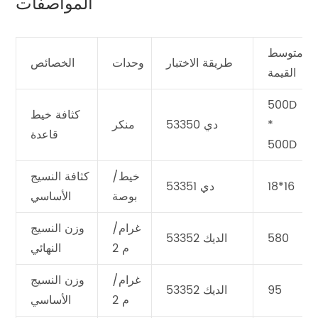
المواصفات
متوسط
طريقة الاختبار
وحدات
الخصائص
القيمة
500D
كثافة خيط
*
دي 53350
منكر
قاعدة
500D
خيط/
كثافة النسيج
18*16
دي 53351
بوصة
الأساسي
غرام/
وزن النسيج
580
الديك 53352
م 2
النهائي
غرام/
وزن النسيج
95
الديك 53352
م 2
الأساسي