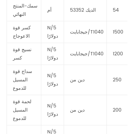
سمك-المنتج
54
الديك 53352
أم
النهائي
N/5
كسر قوة
1500
جيجابايت/T1040
دولارًا
الاعوجاج
N/5
نسيج قوة
1200
جيجابايت/T1040
دولارًا
كسر
سداج قوة
N/5
250
دين من
المسيل
دولارًا
للدموع
لحمة قوة
N/5
200
دين من
المسيل
دولارًا
للدموع
N/5