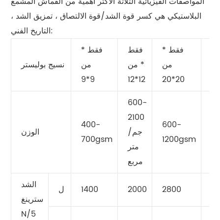
المواصفات الفيزيائية الثلاثة الأكثر أهمية من القماش المشمع
البلاستيكي هي كسر قوة الشد/قوة الالتصاق ، تمزيق الشد ،
التاريخ الفني:
*
فقط *
فقط
فقط *
ن
من
* من
من
نسيج بوليستر
9*9
12*12
20*20
2
600-
2100
400-
600-
6
جم/
الوزن
700gsm
1200gsm
1
متر
مربع
الشد
3
2800
2000
1400
ل
سترينغ
N/5