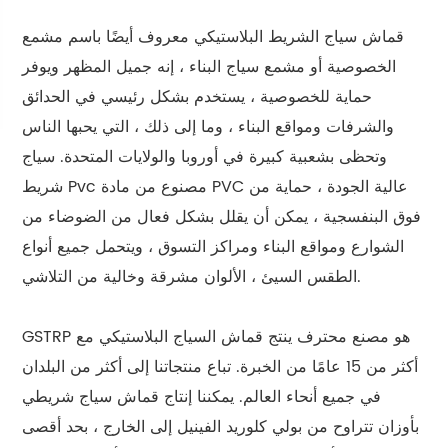
قماش سياج الشريط البلاستيكي معروف أيضًا باسم مشمع
الخصوصية أو مشمع سياج البناء ، إنه جميل المظهر ويوفر
حماية للخصوصية ، يستخدم بشكل رئيسي في الحدائق
والشرفات ومواقع البناء ، وما إلى ذلك ، التي يحبها الناس
وتحظى بشعبية كبيرة في أوروبا والولايات المتحدة. سياج
شريط Pvc مصنوع من مادة PVC عالية الجودة ، حماية من
فوق البنفسجية ، يمكن أن يقلل بشكل فعال من الضوضاء من
الشوارع ومواقع البناء ومراكز التسوق ، ويتحمل جميع أنواع
الطقس السيئ ، الألوان مشرقة وخالية من التلاشي.
GSTRP هو مصنع محترف ينتج قماش السياج البلاستيكي مع
أكثر من 15 عامًا من الخبرة. تباع منتجاتنا إلى أكثر من البلدان
في جميع أنحاء العالم. يمكننا إنتاج قماش سياج شريطي
بأوزان تتراوح من بولي كلوريد الفينيل إلى الخارج ، بحد أقصى