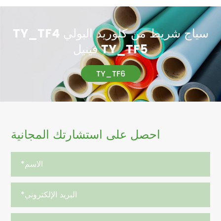
TY_TF4 سياج شريط من كلوريد البولي
فينيل TY_TF5
TY_TF6
احصل على استشارتك المجانية