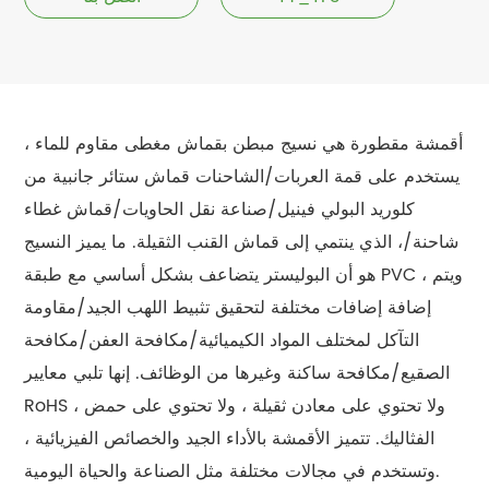
أقمشة مقطورة هي نسيج مبطن بقماش مغطى مقاوم للماء ،
يستخدم على قمة العربات/الشاحنات قماش ستائر جانبية من
كلوريد البولي فينيل/صناعة نقل الحاويات/قماش غطاء
شاحنة/، الذي ينتمي إلى قماش القنب الثقيلة. ما يميز النسيج
هو أن البوليستر يتضاعف بشكل أساسي مع طبقة PVC ، ويتم
إضافة إضافات مختلفة لتحقيق تثبيط اللهب الجيد/مقاومة
التآكل لمختلف المواد الكيميائية/مكافحة العفن/مكافحة
الصقيع/مكافحة ساكنة وغيرها من الوظائف. إنها تلبي معايير
RoHS ، ولا تحتوي على معادن ثقيلة ، ولا تحتوي على حمض
الفثاليك. تتميز الأقمشة بالأداء الجيد والخصائص الفيزيائية ،
وتستخدم في مجالات مختلفة مثل الصناعة والحياة اليومية.