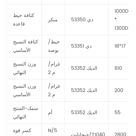
1000D
كثافة خيط
*
دي 53350
منكر
قاعدة
1300D
خيط/
كثافة النسيج
18*17
دي 53351
بوصة
الأساسي
غرام/
وزن النسيج
610
الديك 53352
م 2
النهائي
غرام/
وزن النسيج
200
الديك 53352
م 2
الأساسي
سمك-المنتج
55
الديك 53352
أم
النهائي
N/5
كسر قوة
2800
جيجابايت/T1040