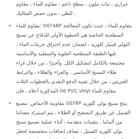
حراري ، ثبات ملون ، سطح ناعم ، مقاوم للماء ، مقاوم
للطي ، بدون حمض الفثاليك ،
مقاوم للماء: GSTARP مقاوم للماء ، حيث تكون المعالجة
السطحية الخاصة هي الخطوة الأولى للدفاع عن نسيج
البولي فينيل كلوريد ، لضمان عدم اختراق جزيئات الماء ،
تليها الطبقة السطحية العلوية والسفلية والأساسية
مجتمعة بالكامل لتشكيل الكل. وأخيرًا ، من خلال غراء
طلاء النسيج الأساسي ، والغراء والطلاء ، والترابط
الجزيئي ، من خلال تقنية الدفع النقدي بالخطوات الثلاث
المذكورة أعلاه ، فإن GS PVC vinyl مقاوم للماء.
مقاومة الأحماض: مصنع GSTRP ينتج نسيج بولي كلوريد
الفينيل عن طريق التصفيح أو الطلاء ، يتم استيراد معداتنا
من ألمانيا ، بتقنيات متقدمة ، أثناء عملية تصنيع نسيج
بولي كلوريد الفينيل ، تضاف إضافات متخصصة لجعل