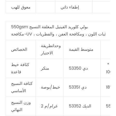
إطفاء ذاتي
معوق للهب
550gsm بولي كلوريد الفينيل المغلفة النسيج
مكافحة-UV ، ثبات اللون ، ومكافحة العفن ، والفطريات
وحداتطريقة
متوسط القيمة
الخصائص
الاختبار
‬ *
كثافة خيط
دي 53350
منكر
1000
قاعدة
كثافة النسيج
18*18
دي 53351
خيط/بوصة
الأساسي
وزن النسيج
550
الديك 53352
غرام/م 2
النهائي