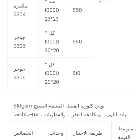
سد *
مكتنزة
1000D
850
3304
23*23
كل *
جوجر
1000D
650
3305
20*20
كل *
جوجر
1000D
610
3305
20*20
610gsm بولي كلوريد الفينيل المغلفة النسيج
مكافحة-UV ، ثبات اللون ، ومكافحة العفن ، والفطريات
متوسط
طريقة الاختبار
وحدات
الخصائص
القيمة