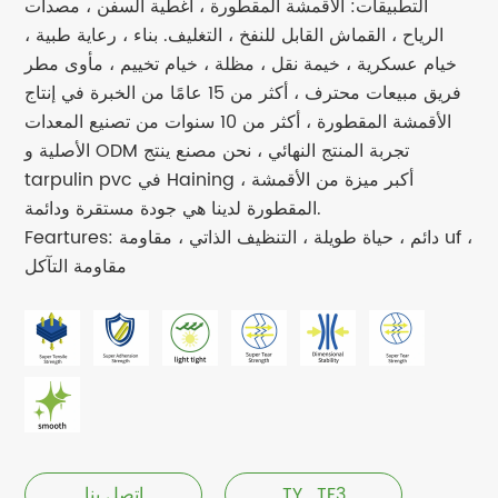
التطبيقات: الأقمشة المقطورة ، أغطية السفن ، مصدات
الرياح ، القماش القابل للنفخ ، التغليف. بناء ، رعاية طبية ،
خيام عسكرية ، خيمة نقل ، مظلة ، خيام تخييم ، مأوى مطر
فريق مبيعات محترف ، أكثر من 15 عامًا من الخبرة في إنتاج
الأقمشة المقطورة ، أكثر من 10 سنوات من تصنيع المعدات
الأصلية و ODM تجربة المنتج النهائي ، نحن مصنع ينتج
tarpulin pvc في Haining ، أكبر ميزة من الأقمشة
المقطورة لدينا هي جودة مستقرة ودائمة.
Feartures: دائم ، حياة طويلة ، التنظيف الذاتي ، مقاومة uf ،
مقاومة التآكل
TY_TF3
اتصل بنا