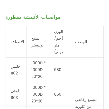
مواصفات الأقمشة مقطورة
الوزن
(جم/
نسيج
الوصف
الأصناف
متر
بوليستر
مربع)
1000D *
جلتس
1000D
680
1102
20*20
1000D *
لوفي
1000D
650
1103
مشمع رقائقي
20*20
من كلوريد