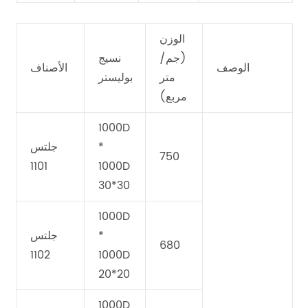
الوزن
(جم/
نسيج
الوصف
الأصناف
متر
بوليستر
مربع)
1000D
*
جلتس
750
1101
1000D
30*30
1000D
*
جلتس
680
1102
1000D
20*20
1000D