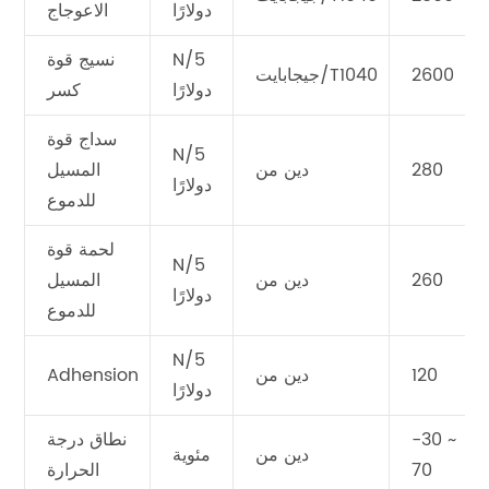
دولارًا
الاعوجاج
N/5
نسيج قوة
2600
جيجابايت/T1040
دولارًا
كسر
سداج قوة
N/5
280
دين من
المسيل
دولارًا
للدموع
لحمة قوة
N/5
260
دين من
المسيل
دولارًا
للدموع
N/5
120
دين من
Adhension
دولارًا
-30 ~
نطاق درجة
دين من
مئوية
70
الحرارة