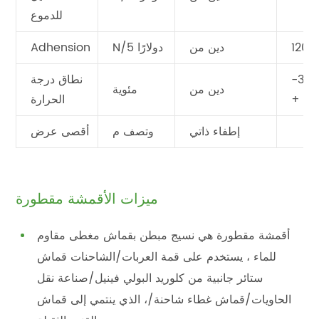
للدموع
120
دين من
N/5 دولارًا
Adhension
-30 
نطاق درجة
دين من
مئوية
+ 70
الحرارة
إطفاء ذاتي
وتصف م
أقصى عرض
ميزات الأقمشة مقطورة
أقمشة مقطورة هي نسيج مبطن بقماش مغطى مقاوم
للماء ، يستخدم على قمة العربات/الشاحنات قماش
ستائر جانبية من كلوريد البولي فينيل/صناعة نقل
الحاويات/قماش غطاء شاحنة/، الذي ينتمي إلى قماش