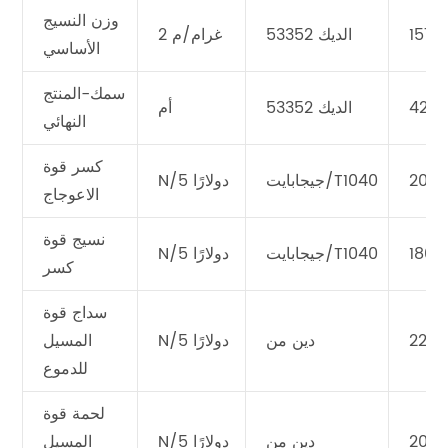
وزن النسيج
157
الديك 53352
غرام/م 2
الأساسي
سمك-المنتج
42
الديك 53352
أم
النهائي
كسر قوة
200
جيجابايت/T1040
N/5 دولارًا
الاعوجاج
نسيج قوة
1800
جيجابايت/T1040
N/5 دولارًا
كسر
سداج قوة
220
دين من
N/5 دولارًا
المسيل
للدموع
لحمة قوة
200
دين من
N/5 دولارًا
المسيل