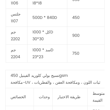
1106
18*18
جلتس
500D * 840D
450
1107
كل * 1000D
جم
900
2202
30*30
سد * 1000D
جم
750
2204
23*23
نسيج بولي كلوريد الفينيل 450gsm
مكافحة-UV ، ثبات اللون ، ومكافحة العفن ، والفطريات
متوسط
طريقة الاختبار
وحدات
الخصائص
القيمة