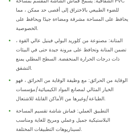
الشفافية: يسمح قماش الشاشة المقسم بمساحة PVC
للضوء الطبيعي بالاختراق إلى أقصى حد ممكن ، مما
يحافظ على المساحة مشرقة ومضاءة جيدًا ويحافظ على
الخصوصية.
المتانة: مصنوعة من كلوريد البولي فينيل عالي القوة ،
تضمن المتانة وتحافظ على مرونة جيدة حتى في البيئات
ذات درجات الحرارة المنخفضة. السطح المطلي يمنع
التشقق.
الوقاية من الحرائق: مع وظيفة الوقاية من الحرائق ، فهو
الخيار المثالي لمصانع المواد الكيميائية/مؤسسات
الطباعة/وغيرها من الأماكن القابلة للاشتعال.
التطبيق العملي: قماش شاشة تقسيم المساحة
البلاستيكية جميل وعملي ومريح للغاية ومناسب
لسيناريوهات التطبيقات المختلفة.