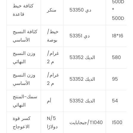
500D
كثافة خيط
*
دي 53350
منكر
قاعدة
500D
خيط/
كثافة النسيج
18*16
دي 53351
بوصة
الأساسي
غرام/
وزن النسيج
580
الديك 53352
م 2
النهائي
غرام/
وزن النسيج
95
الديك 53352
م 2
الأساسي
سمك-المنتج
54
الديك 53352
أم
النهائي
N/5
كسر قوة
1500
جيجابايت/T1040
دولارًا
الاعوجاج