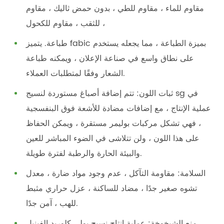
مقاوم للماء ، مقاوم للطي ، بدون حمض ثاليك ، مقاوم
للثقب ، مقاوم للكحول ،
طباعة. يتميز fabic بميزة الطباعة ، مما يجعله يستخدم
على نطاق واسع في صناعة الإعلان ، ويمكنه طباعة
الشعار وفقًا لمتطلبات العملاء.
ثبات اللون: تتم إضافة أصباغ مستوردة لنسيج sg في
عملية الإنتاج ، مع إضافات مضادة للأشعة فوق البنفسجية
، فهي تشكل مركبات بوليمر مستقرة ، ويمكن الحفاظ
على هذا اللون ، ولن تتلاشى في الضوء المباشر للعين
والبيئة الحارة والرطبة لفترة طويلة.
السلامة: مقاومة التآكل ، عدم وجود مواد ضارة ، معدل
تشوه صغير جدًا ، مضاد للساكنة ، عزل حراري مثبط
للهب ، آمن جدًا.
منع الشيخوخة: عملية إنتاج نسيج بولي كلوريد الفينيل