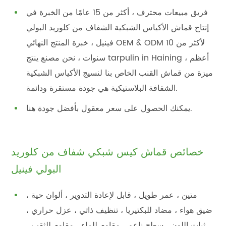
فريق مبيعات محترف ، أكثر من 15 عامًا من الخبرة في
إنتاج قماش الأكياس الشبكية الشفاف من كلوريد البولي
فينيل ، خبرة المنتج النهائي OEM & ODM لأكثر من 10
سنوات ، نحن مصنع ينتج tarpulin in Haining ، أعظم
ميزة من قماش القنب الخاص بنا لنسيج الأكياس الشبكية
الشفافة البلاستيكية هي جودة مستقرة ودائمة.
يمكنك الحصول على سعر معقول بأفضل جودة هنا.
خصائص قماش كيس شبكي شفاف من كلوريد
البولي فينيل
متين ، عمر طويل ، قابل لإعادة التدوير ، ألوان حية ،
ضيق هواء ، مضاد للبكتيريا ، تنظيف ذاتي ، عزل حراري ،
ثبات اللون ، سطح ناعم ، مقاوم للماء ، مقاوم للثقب ،