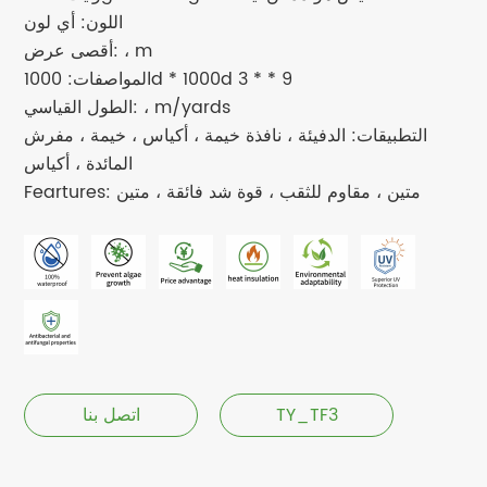
اللون: أي لون
أقصى عرض: ، m
المواصفات: 1000d * 1000d 3 * * 9
الطول القياسي: ، m/yards
التطبيقات: الدفيئة ، نافذة خيمة ، أكياس ، خيمة ، مفرش
المائدة ، أكياس
Feartures: متين ، مقاوم للثقب ، قوة شد فائقة ، متين
TY_TF3
اتصل بنا