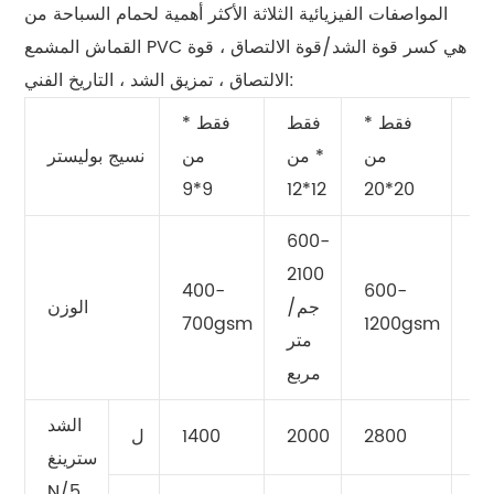
المواصفات الفيزيائية الثلاثة الأكثر أهمية لحمام السباحة من
القماش المشمع PVC هي كسر قوة الشد/قوة الالتصاق ، قوة
الالتصاق ، تمزيق الشد ، التاريخ الفني:
*
فقط *
فقط
فقط *
ن
من
* من
من
نسيج بوليستر
9*9
12*12
20*20
2
600-
2100
400-
600-
6
جم/
الوزن
700gsm
1200gsm
1
متر
مربع
الشد
3
2800
2000
1400
ل
سترينغ
N/5