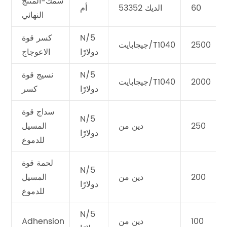
سمك-المنتج
60
الديك 53352
أم
النهائي
N/5
كسر قوة
2500
جيجابايت/T1040
دولارًا
الاعوجاج
N/5
نسيج قوة
2000
جيجابايت/T1040
دولارًا
كسر
سداج قوة
N/5
250
دين من
المسيل
دولارًا
للدموع
لحمة قوة
N/5
200
دين من
المسيل
دولارًا
للدموع
N/5
100
دين من
Adhension