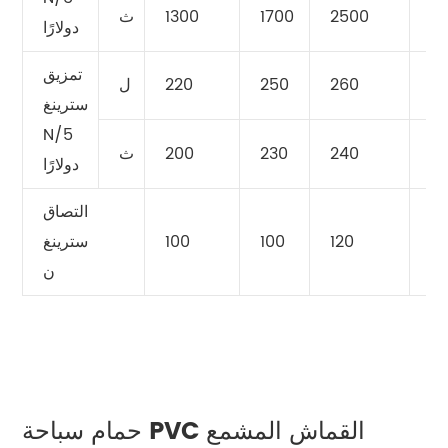
31
2500
1700
1300
ث
دولارًا
تمزيق
2
260
250
220
ل
سترينغ
N/5
2
240
230
200
ث
دولارًا
التصاق
12
120
100
100
سترينغ
ن
حمام سباحة PVC القماش المشمع