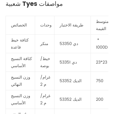
شعبية Tyes مواصفات
متوسط
طريقة الاختبار
وحدات
الخصائص
القيمة
‬ *
كثافة خيط
دي 53350
منكر
1000D
قاعدة
خيط/
كثافة النسيج
23*23
دي 53351
بوصة
الأساسي
غرام/
وزن النسيج
750
الديك 53352
م 2
النهائي
غرام/
وزن النسيج
200
الديك 53352
م 2
الأساسي