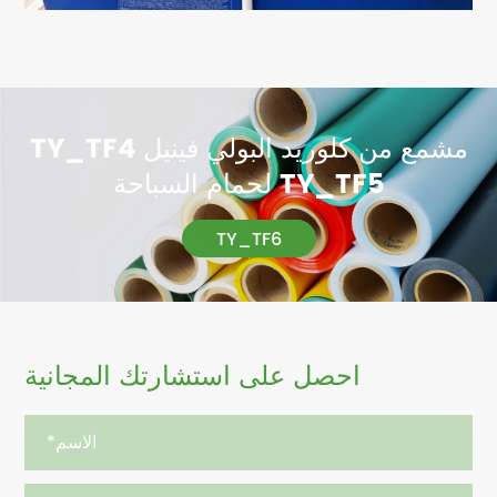
TY_TF4 مشمع من كلوريد البولي فينيل
لحمام السباحة TY_TF5
TY_TF6
احصل على استشارتك المجانية