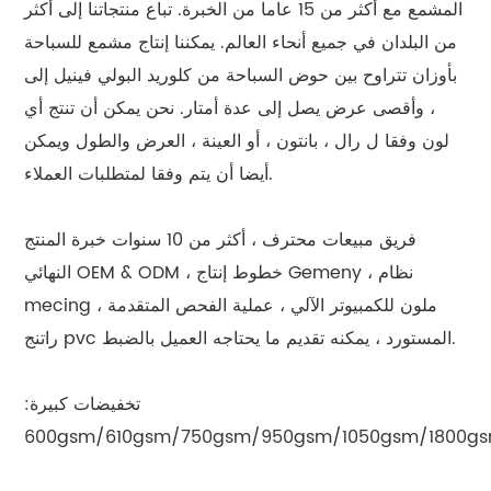
المشمع مع أكثر من 15 عاما من الخبرة. تباع منتجاتنا إلى أكثر
من البلدان في جميع أنحاء العالم. يمكننا إنتاج مشمع للسباحة
بأوزان تتراوح بين حوض السباحة من كلوريد البولي فينيل إلى
، وأقصى عرض يصل إلى عدة أمتار. نحن يمكن أن تنتج أي
لون وفقا ل رال ، بانتون ، أو العينة ، العرض والطول ويمكن
أيضا أن يتم وفقا لمتطلبات العملاء.
فريق مبيعات محترف ، أكثر من 10 سنوات خبرة المنتج
النهائي OEM & ODM ، خطوط إنتاج Gemeny ، نظام
mecing ملون للكمبيوتر الآلي ، عملية الفحص المتقدمة ،
راتنج pvc المستورد ، يمكنه تقديم ما يحتاجه العميل بالضبط.
تخفيضات كبيرة:
600gsm/610gsm/750gsm/950gsm/1050gsm/1800g