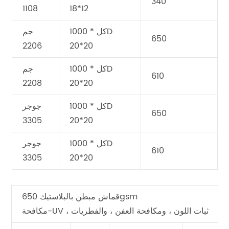
340
1108
18*12
كل * 1000D
جم
650
2206
20*20
كل * 1000D
جم
610
2208
20*20
كل * 1000D
جوجر
650
3305
20*20
كل * 1000D
جوجر
610
3305
20*20
قماش مبطن بالبلاستيك 650gsm
مكافحة-UV ، ثبات اللون ، ومكافحة العفن ، والفطريات