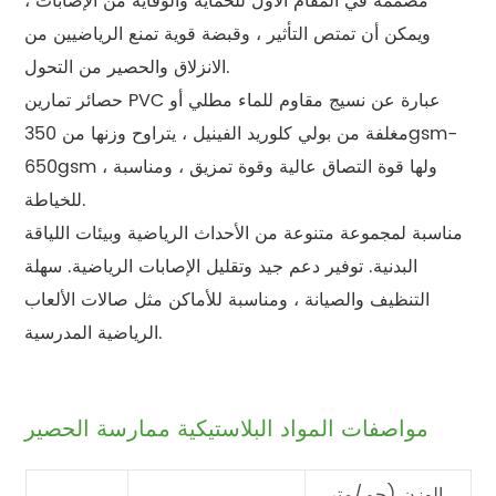
مصممة في المقام الأول للحماية والوقاية من الإصابات ،
ويمكن أن تمتص التأثير ، وقبضة قوية تمنع الرياضيين من
الانزلاق والحصير من التحول.
حصائر تمارين PVC عبارة عن نسيج مقاوم للماء مطلي أو
مغلفة من بولي كلوريد الفينيل ، يتراوح وزنها من 350gsm-
650gsm ، ولها قوة التصاق عالية وقوة تمزيق ، ومناسبة
للخياطة.
مناسبة لمجموعة متنوعة من الأحداث الرياضية وبيئات اللياقة
البدنية. توفير دعم جيد وتقليل الإصابات الرياضية. سهلة
التنظيف والصيانة ، ومناسبة للأماكن مثل صالات الألعاب
الرياضية المدرسية.
مواصفات المواد البلاستيكية ممارسة الحصير
الوزن (جم/متر