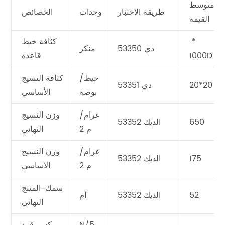
متوسط
طريقة الاختبار
وحدات
الخصائص
القيمة
‬ *
كثافة خيط
دي 53350
منكر
1000D
قاعدة
خيط/
كثافة النسيج
20*20
دي 53351
بوصة
الأساسي
غرام/
وزن النسيج
650
الديك 53352
م 2
النهائي
غرام/
وزن النسيج
175
الديك 53352
م 2
الأساسي
سمك-المنتج
52
الديك 53352
أم
النهائي
N/5
كسر قوة