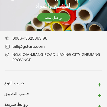
المشمع والمواد
تواصل معنا
0086-13625863196
bill@gstarp.com
NO.6 QIANJIANG ROAD JIAXING CITY, ZHEJIANG
PROVINCE
حسب النوع
حسب التطبيق
روابط سريعة