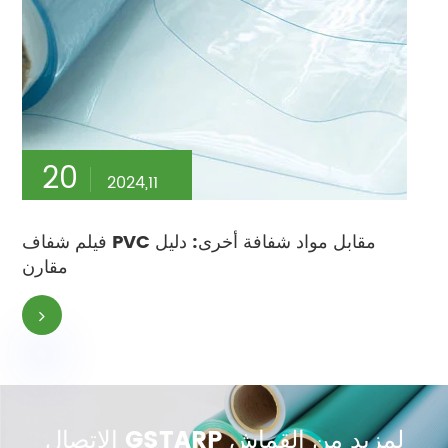
20
2024,11
فيلم شفاف PVC مقابل مواد شفافة أخرى: دليل
مقارن
الاتصال GSTARP لمزيد من القماش