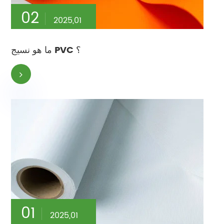
02
2025,01
ما هو نسيج PVC ؟
01
2025,01