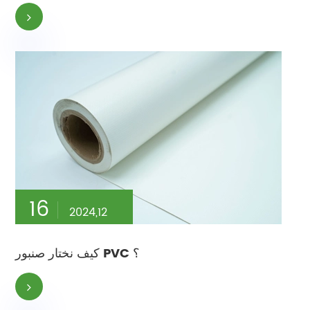
16
2024,12
كيف نختار صنبور PVC ؟